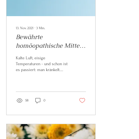
13. Nov. 2021
∙
3
Min.
Bewährte
homöopathische Mittel
bei Erkältungen und
Kalte Luft, eisige
grippalen Infekten
Temperaturen - und schon ist
es passiert: man kränkelt.
Eine Erkältung ist schnell
ausgestanden, bei einem
grippalen...
58
0