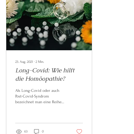
23. Aug. 2021
∙
2
Min.
Long-Covid: Wie hilft
die Homöopathie?
Als Long-Covid oder auch
Post-Covid-Syndrom
bezeichnet man eine Reihe
von Spätfolgen, die nach einer
abgeklungenen Erkrankung an
Corona...
63
0