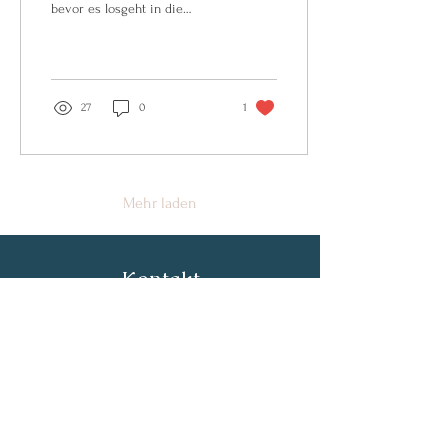
bevor es losgeht in die
großen Ferien? Diese Mittel
sollten meiner Meinung
nach...
27
0
1
Mehr laden
Kontakt