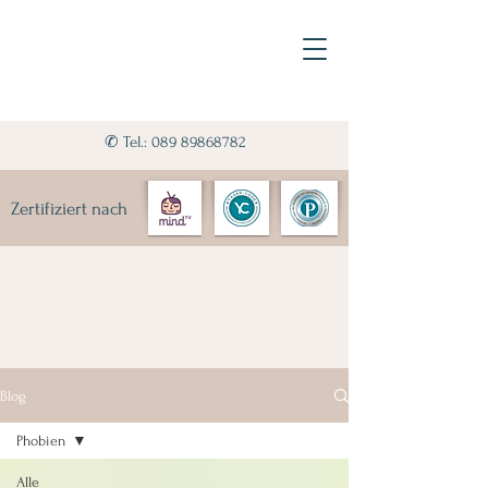
✆ Tel.: 089 89868782
Zertifiziert nach
Blog
Phobien
Alle